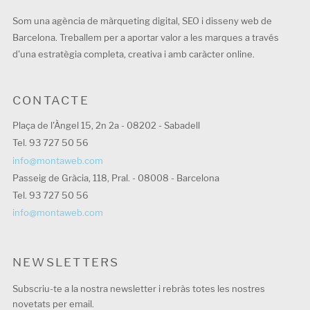
Som una agència de màrqueting digital, SEO i disseny web de
Barcelona. Treballem per a aportar valor a les marques a través
d'una estratègia completa, creativa i amb caràcter online.
CONTACTE
Plaça de l'Àngel 15, 2n 2a - 08202 - Sabadell
Tel. 93 727 50 56
info@montaweb.com
Passeig de Gràcia, 118, Pral. - 08008 - Barcelona
Tel. 93 727 50 56
info@montaweb.com
NEWSLETTERS
Subscriu-te a la nostra newsletter i rebràs totes les nostres
novetats per email.